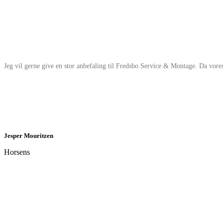
J
e
g
v
i
l
g
e
r
n
e
g
i
v
e
e
n
s
t
o
r
a
n
b
e
f
a
l
i
n
g
t
i
l
F
r
e
d
s
b
o
S
e
r
v
i
c
e
&
M
o
n
t
a
g
e
.
D
a
v
o
r
e
Jesper Mouritzen
Horsens